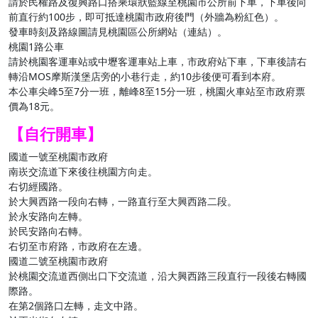
請於民權路及復興路口搭乘環狀藍線至桃園市公所前下車，下車後向
前直行約100步，即可抵達桃園市政府後門（外牆為粉紅色）。
發車時刻及路線圖請見桃園區公所網站（連結）。
桃園1路公車
請於桃園客運車站或中壢客運車站上車，市政府站下車，下車後請右
轉沿MOS摩斯漢堡店旁的小巷行走，約10步後便可看到本府。
本公車尖峰5至7分一班，離峰8至15分一班，桃園火車站至市政府票
價為18元。
【自行開車】
國道一號至桃園市政府
南崁交流道下來後往桃園方向走。
右切經國路。
於大興西路一段向右轉，一路直行至大興西路二段。
於永安路向左轉。
於民安路向右轉。
右切至市府路，市政府在左邊。
國道二號至桃園市政府
於桃園交流道西側出口下交流道，沿大興西路三段直行一段後右轉國
際路。
在第2個路口左轉，走文中路。