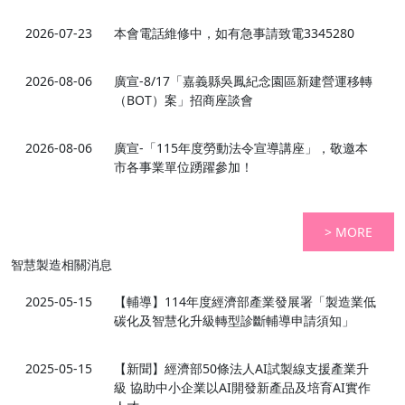
2026-07-23
本會電話維修中，如有急事請致電3345280
2026-08-06
廣宣-8/17「嘉義縣吳鳳紀念園區新建營運移轉
（BOT）案」招商座談會
2026-08-06
廣宣-「115年度勞動法令宣導講座」，敬邀本
市各事業單位踴躍參加！
> MORE
智慧製造相關消息
2025-05-15
【輔導】114年度經濟部產業發展署「製造業低
碳化及智慧化升級轉型診斷輔導申請須知」
2025-05-15
【新聞】經濟部50條法人AI試製線支援產業升
級 協助中小企業以AI開發新產品及培育AI實作