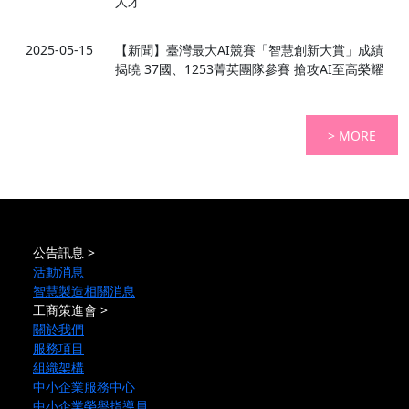
人才
2025-05-15
【新聞】臺灣最大AI競賽「智慧創新大賞」成績
揭曉 37國、1253菁英團隊參賽 搶攻AI至高榮耀
> MORE
公告訊息 >
活動消息
智慧製造相關消息
工商策進會 >
關於我們
服務項目
組織架構
中小企業服務中心
中小企業榮譽指導員