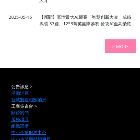
人才
2025-05-15
【新聞】臺灣最大AI競賽「智慧創新大賞」成績
揭曉 37國、1253菁英團隊參賽 搶攻AI至高榮耀
> MORE
公告訊息 >
活動消息
智慧製造相關消息
工商策進會 >
關於我們
服務項目
組織架構
中小企業服務中心
中小企業榮譽指導員