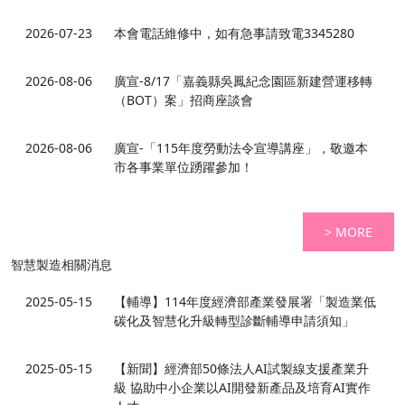
2026-07-23
本會電話維修中，如有急事請致電3345280
2026-08-06
廣宣-8/17「嘉義縣吳鳳紀念園區新建營運移轉
（BOT）案」招商座談會
2026-08-06
廣宣-「115年度勞動法令宣導講座」，敬邀本
市各事業單位踴躍參加！
> MORE
智慧製造相關消息
2025-05-15
【輔導】114年度經濟部產業發展署「製造業低
碳化及智慧化升級轉型診斷輔導申請須知」
2025-05-15
【新聞】經濟部50條法人AI試製線支援產業升
級 協助中小企業以AI開發新產品及培育AI實作