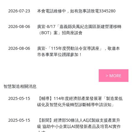
2026-07-23
本會電話維修中，如有急事請致電3345280
2026-08-06
廣宣-8/17「嘉義縣吳鳳紀念園區新建營運移轉
（BOT）案」招商座談會
2026-08-06
廣宣-「115年度勞動法令宣導講座」，敬邀本
市各事業單位踴躍參加！
> MORE
智慧製造相關消息
2025-05-15
【輔導】114年度經濟部產業發展署「製造業低
碳化及智慧化升級轉型診斷輔導申請須知」
2025-05-15
【新聞】經濟部50條法人AI試製線支援產業升
級 協助中小企業以AI開發新產品及培育AI實作