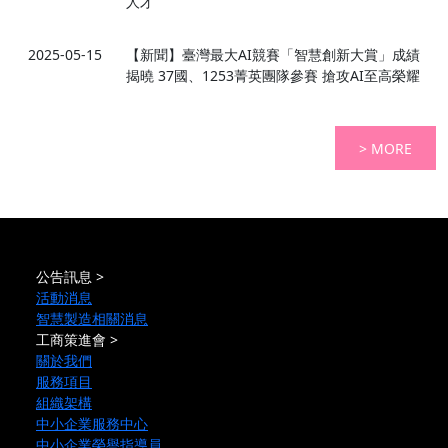
人才
2025-05-15
【新聞】臺灣最大AI競賽「智慧創新大賞」成績
揭曉 37國、1253菁英團隊參賽 搶攻AI至高榮耀
> MORE
公告訊息 >
活動消息
智慧製造相關消息
工商策進會 >
關於我們
服務項目
組織架構
中小企業服務中心
中小企業榮譽指導員